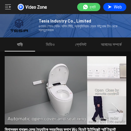
চ্যাট
Web
Tesia Industry Co., Limited
গুণমান স্পেস সেভিং সর্পিল সিঁড়ি, অ্যালুমিনিয়াম ফ্রেম উইন্ডোজ চীন থেকে
প্রস্তুতকারক
বাড়ি
ভিডিও
প্লেলিস্ট
আমাদের সম্পর্কে
বিলাসবহুল বাথরুম সেন্সর বৈদ্যুতিক স্বয়ংক্রিয় ফ্লাশ Wc বিডেট ইন্টেলিজেন্ট স্মার্ট টয়লেট