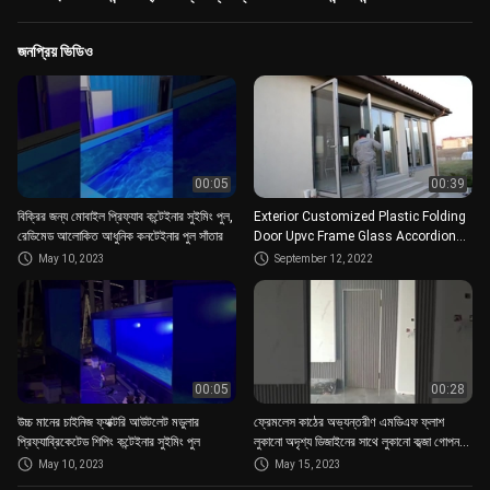
জনপ্রিয় ভিডিও
00:05
00:39
বিক্রির জন্য মোবাইল প্রিফ্যাব কন্টেইনার সুইমিং পুল,
Exterior Customized Plastic Folding
রেডিমেড আলোকিত আধুনিক কনটেইনার পুল সাঁতার
Door Upvc Frame Glass Accordion
Design Bi Fold
May 10, 2023
September 12, 2022
00:05
00:28
উচ্চ মানের চাইনিজ ফ্যাক্টরি আউটলেট মডুলার
ফ্রেমলেস কাঠের অভ্যন্তরীণ এমডিএফ ফ্লাশ
প্রিফ্যাব্রিকেটেড শিপিং কন্টেইনার সুইমিং পুল
লুকানো অদৃশ্য ডিজাইনের সাথে লুকানো কব্জা গোপন
HDF দরজা
May 10, 2023
May 15, 2023