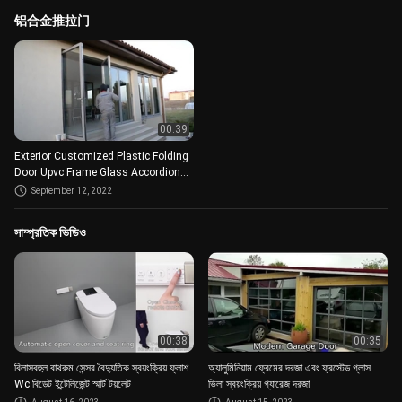
铝合金推拉门
00:39
Exterior Customized Plastic Folding
Door Upvc Frame Glass Accordion
Design Bi Fold
September 12, 2022
সাম্প্রতিক ভিডিও
00:38
00:35
বিলাসবহুল বাথরুম সেন্সর বৈদ্যুতিক স্বয়ংক্রিয় ফ্লাশ
অ্যালুমিনিয়াম ফ্রেমের দরজা এবং ফ্রস্টেড গ্লাস
Wc বিডেট ইন্টেলিজেন্ট স্মার্ট টয়লেট
ভিলা স্বয়ংক্রিয় গ্যারেজ দরজা