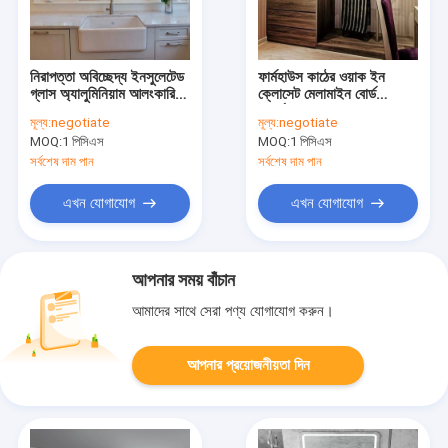
নিরাপত্তা অবিচ্ছেদ্য ইনসুলেটেড
ফার্মহাউস কাঠের ওয়াক ইন
গ্লাস অ্যালুমিনিয়াম আলংকারিক
ক্লোসেট মেলামাইন বোর্ড
জানালা জন্য দেয়াল
ওয়ার্ডরোব OEM
মূল্য:
negotiate
মূল্য:
negotiate
MOQ:
1 পিসিএস
MOQ:
1 পিসিএস
সর্বশেষ দাম পান
সর্বশেষ দাম পান
এখন যোগাযোগ
এখন যোগাযোগ
আপনার সময় বাঁচান
আমাদের সাথে সেরা পণ্য যোগাযোগ করুন।
আপনার প্রয়োজনীয়তা দিন