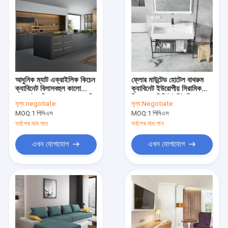
আধুনিক ম্যাট এক্রাইলিক কিচেন
ফ্লোর মাউন্টেড হোটেল বাথরুম
ক্যাবিনেট বিলাসবহুল কালো
ক্যাবিনেট ইউরোপীয় সিরামিক
মেলামাইন কিচেন ওয়াল আলমারি
সিঙ্ক ভ্যানিটি ইউনিট মিরর সহ
মূল্য:
negotiate
মূল্য:
Negotiate
MOQ:
1 পিসিএস
MOQ:
1 পিসিএস
সর্বশেষ দাম পান
সর্বশেষ দাম পান
এখন যোগাযোগ
এখন যোগাযোগ