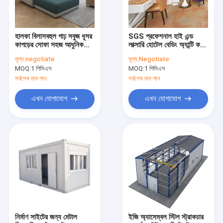
হালকা বিলাসবহুল গাঢ় সবুজ ধূসর
SGS প্রফেশনাল হাই এন্ড
কাপড়ের সোফা সহজ আধুনিক
লাক্সারি হোটেল বেডিং অ্যান্টি কর্সন
আসবাবপত্র সমন্বয় সেট
সেট করে
মূল্য:
negotiate
মূল্য:
Negotiate
MOQ:
1 পিসিএস
MOQ:
1 পিসিএস
সর্বশেষ দাম পান
সর্বশেষ দাম পান
এখন যোগাযোগ
এখন যোগাযোগ
বাড়ি
পণ্য
ভিডিও
নির্মাণ সাইটের জন্য মেটাল
ইজি অ্যাসেম্বল স্টিল স্ট্রাকচার