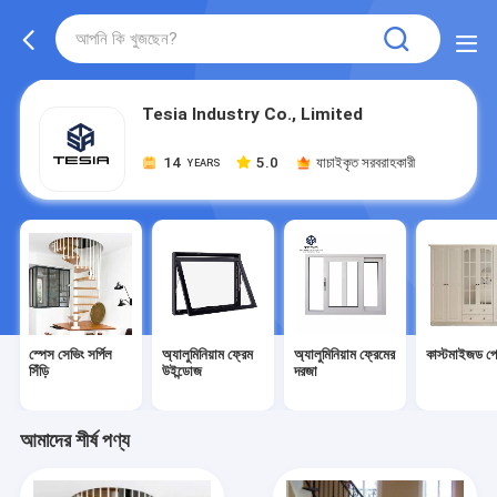
Tesia Industry Co., Limited
14
5.0
যাচাইকৃত সরবরাহকারী
YEARS
স্পেস সেভিং সর্পিল
অ্যালুমিনিয়াম ফ্রেম
অ্যালুমিনিয়াম ফ্রেমের
কাস্টমাইজড প
সিঁড়ি
উইন্ডোজ
দরজা
আমাদের শীর্ষ পণ্য