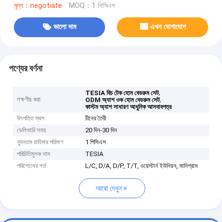
মূল্য：negotiate
MOQ：1 পিসিএস
ভালো দাম
এখন যোগাযোগ
পণ্যের বর্ণনা
,
TESIA বিচ টেক হোম বেডরুম সেট
লক্ষণীয় করা
,
ODM অ্যাশ ওক হোম বেডরুম সেট
কাস্টম অ্যাশ সাধারণ আধুনিক আসবাবপত্র
উৎপত্তি স্থল
চীনের তৈরী
ডেলিভারি সময়
20 দিন-30 দিন
ন্যূনতম চাহিদার পরিমাণ
1 পিসিএস
পরিচিতিমুলক নাম
TESIA
পরিশোধের শর্ত
L/C, D/A, D/P, T/T, ওয়েস্টার্ন ইউনিয়ন, মানিগ্রাম
আরো দেখুন