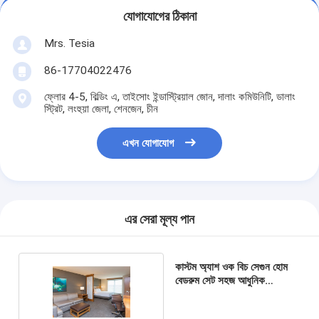
যোগাযোগের ঠিকানা
Mrs. Tesia
86-17704022476
ফ্লোর 4-5, বিল্ডিং এ, তাইসোং ইন্ডাস্ট্রিয়াল জোন, দালাং কমিউনিটি, ডালাং
স্ট্রিট, লংহুয়া জেলা, শেনজেন, চীন
এখন যোগাযোগ
এর সেরা মূল্য পান
কাস্টম অ্যাশ ওক বিচ সেগুন হোম
বেডরুম সেট সহজ আধুনিক
আসবাবপত্র