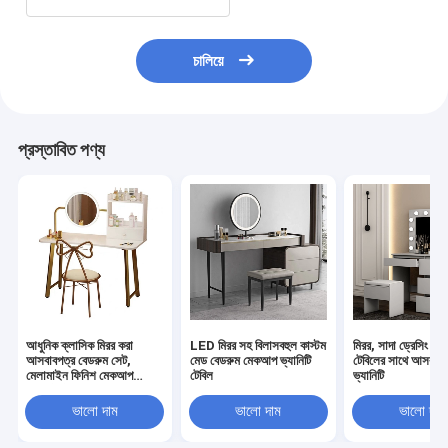
চালিয়ে
প্রস্তাবিত পণ্য
আধুনিক ক্লাসিক মিরর করা
LED মিরর সহ বিলাসবহুল কাস্টম
মিরর, সাদা ড্রেসিং কস
আসবাবপত্র বেডরুম সেট,
মেড বেডরুম মেকআপ ভ্যানিটি
টেবিলের সাথে আসবাব
মেলামাইন ফিনিশ মেকআপ
টেবিল
ভ্যানিটি
ভ্যানিটি টেবিল
ভালো দাম
ভালো দাম
ভালো দাম