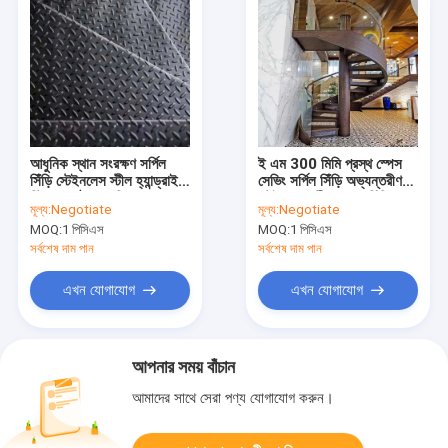
আধুনিক স্থান সংরক্ষণ সর্পিল
ই এম 300 মিমি প্রস্থ স্পেস
সিঁড়ি স্টেইনলেস স্টীল হ্যান্ড্রাইল
সেভিং সর্পিল সিঁড়ি অভ্যন্তরীণ
স্টিলের কাঠামো রেলিং
স্টেইনলেস স্টীল গ্লাস সিঁড়ি
মূল্য:
Negotiate
মূল্য:
Negotiate
MOQ:
1 পিসিএস
MOQ:
1 পিসিএস
সর্বশেষ দাম পান
সর্বশেষ দাম পান
এখন যোগাযোগ
এখন যোগাযোগ
আপনার সময় বাঁচান
আমাদের সাথে সেরা পণ্য যোগাযোগ করুন।