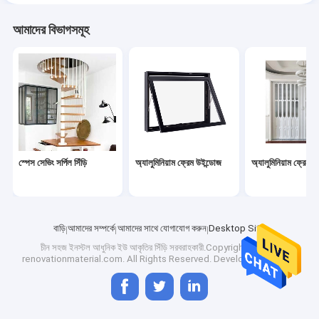
আমাদের বিভাগসমূহ
স্পেস সেভিং সর্পিল সিঁড়ি
অ্যালুমিনিয়াম ফ্রেম উইন্ডোজ
অ্যালুমিনিয়াম ফ্রেমের
বাড়ি
আমাদের সম্পর্কে
আমাদের সাথে যোগাযোগ করুন
Desktop Site
চীন সহজ ইনস্টল আধুনিক ইউ আকৃতির সিঁড়ি
সরবরাহকারী.Copyright © 2023
renovationmaterial.com. All Rights Reserved. Developed by
ECER