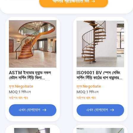
আপনার প্রয়োজনীয়তা দিন
ASTM ইনডোর হ্যান্ড নকল
ISO9001 BV স্পেস সেভিং
মেটাল সর্পিল সিঁড়ি ভিলা
সর্পিল সিঁড়ি কাঠের ধাপ বারান্দার
বিলাসবহুল আধুনিক বাঁকা সিঁড়ি
সিঁড়ি ইনডোর
মূল্য:
Negotiate
মূল্য:
Negotiate
MOQ:
1 পিসিএস
MOQ:
1 পিসিএস
সর্বশেষ দাম পান
সর্বশেষ দাম পান
এখন যোগাযোগ
এখন যোগাযোগ