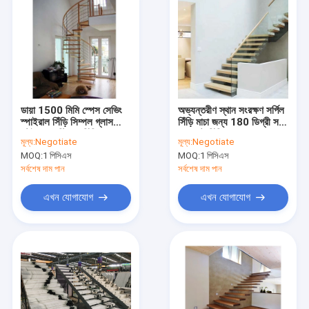
ডায়া 1500 মিমি স্পেস সেভিং
অভ্যন্তরীণ স্থান সংরক্ষণ সর্পিল
স্পাইরাল সিঁড়ি সিম্পল গ্লাস
সিঁড়ি মাচা জন্য 180 ডিগ্রী সরু
স্টেইনলেস স্টিলের সিঁড়ি
কমপ্যাক্ট সিঁড়ি
মূল্য:
Negotiate
মূল্য:
Negotiate
MOQ:
1 পিসিএস
MOQ:
1 পিসিএস
সর্বশেষ দাম পান
সর্বশেষ দাম পান
এখন যোগাযোগ
এখন যোগাযোগ
বাড়ি
পণ্য
ভিডিও