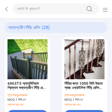
অভ্যন্তরীণ সিঁড়ি রেলিং
(28)
6063T5 অ্যালুমিনিয়াম
সিঁড়ির জন্য 1000 মিমি উচ্চতা
প্রিফ্যাব অভ্যন্তরীণ সিঁড়ি রেলিং
স্বচ্ছ এক্রাইলিক সিঁড়ি রেলিং
আধুনিক শোভাময় ধাতু হ্যান্ড্রাইল
বিলাসবহুল অ্যালুমিনিয়াম
মূল্য:
negotiate
মূল্য:
negotiate
হ্যান্ড্রাইল
MOQ:
1 পিসিএস
MOQ:
1 পিসিএস
সর্বশেষ দাম পান
সর্বশেষ দাম পান