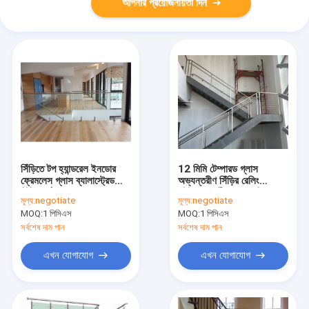
আপনার প্রয়োজনীয়তা দিন
সিঁড়িতে টপ হ্যান্ডরেল ইনডোর
12 মিমি টেম্পারড গ্লাস
ফ্রেমলেস গ্লাস ব্যালাস্ট্রেড
অভ্যন্তরীণ সিঁড়ির রেলিং
সিঁড়ি গার্ড রেল
স্টেইনলেস স্টীল ব্যালকনি
মূল্য:
negotiate
মূল্য:
negotiate
ব্যালাস্ট্রেড
MOQ:
1 পিসিএস
MOQ:
1 পিসিএস
সর্বশেষ দাম পান
সর্বশেষ দাম পান
এখন যোগাযোগ
এখন যোগাযোগ