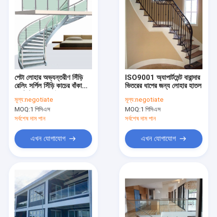
পেটা লোহার অভ্যন্তরীণ সিঁড়ি
ISO9001 অ্যাপার্টমেন্ট বারান্দার
রেলিং সর্পিল সিঁড়ি কাচের বাঁকা
ভিতরের ধাপের জন্য লোহার হাতল
ব্যানিস্টার হ্যান্ড্রাইল
মূল্য:
negotiate
মূল্য:
negotiate
MOQ:
1 পিসিএস
MOQ:
1 পিসিএস
সর্বশেষ দাম পান
সর্বশেষ দাম পান
এখন যোগাযোগ
এখন যোগাযোগ
বাড়ি
পণ্য
ভিডিও