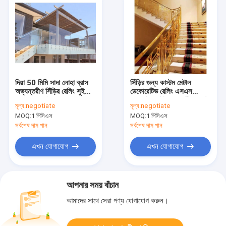
দিয়া 50 মিমি সাদা লোহা ব্রাস
সিঁড়ির জন্য কাস্টম মেটাল
অভ্যন্তরীণ সিঁড়ির রেলিং সুইমিং
ডেকোরেটিভ রেলিং এসএস
পুলের হ্যান্ড্রাইল ধাপের জন্য
ব্যালাস্টার স্টেইনলেস স্টীল প্লেট
মূল্য:
negotiate
মূল্য:
negotiate
রেলিং
MOQ:
1 পিসিএস
MOQ:
1 পিসিএস
সর্বশেষ দাম পান
সর্বশেষ দাম পান
এখন যোগাযোগ
এখন যোগাযোগ
আপনার সময় বাঁচান
আমাদের সাথে সেরা পণ্য যোগাযোগ করুন।