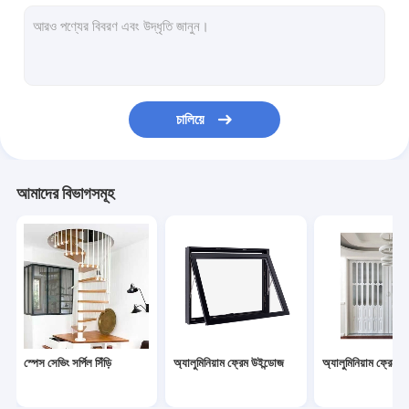
Prefab কন্টেইনার হাউস
ইস্পাত কাঠামো কর্মশালা
সাধারণ আধুনিক আসবাবপত্র
চালিয়ে
কাস্টমাইজড বাথরুম ক্যাবিনেটের
কাঠ শস্য মেঝে
আমাদের বিভাগসমূহ
অফিস পার্টিশন ওয়াল
স্বয়ংক্রিয় গ্যারেজ দরজা
MDF কাঠের দরজা
হাই এন্ড হোটেলের আসবাবপত্র
স্পেস সেভিং সর্পিল সিঁড়ি
অ্যালুমিনিয়াম ফ্রেম উইন্ডোজ
অ্যালুমিনিয়াম ফ্রেমের
অ্যালুমিনিয়াম কার্টেন ওয়াল