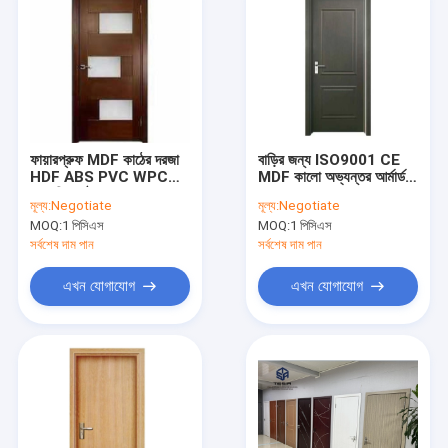
ফায়ারপ্রুফ MDF কাঠের দরজা
বাড়ির জন্য ISO9001 CE
HDF ABS PVC WPC
MDF কালো অভ্যন্তর আর্মার্ড
মেহগনি কাঠের প্রবেশ দরজা
সামনের দরজা
মূল্য:
Negotiate
মূল্য:
Negotiate
MOQ:
1 পিসিএস
MOQ:
1 পিসিএস
সর্বশেষ দাম পান
সর্বশেষ দাম পান
এখন যোগাযোগ
এখন যোগাযোগ
বাড়ি
পণ্য
ভিডিও