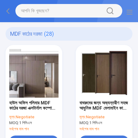
MDF কাঠের দরজা
(28)
হাউস অফিস পলিমার MDF
বাথরুমের জন্য অভ্যন্তরীণ সহজ
কাঠের দরজা এক্সটার্নাল কম্পোজিট
আধুনিক MDF মেলামাইন কাঠের
ডাবল দরজা
দরজা
মূল্য:
Negotiate
মূল্য:
Negotiate
MOQ:
1 পিসিএস
MOQ:
1 পিসিএস
সর্বশেষ দাম পান
সর্বশেষ দাম পান