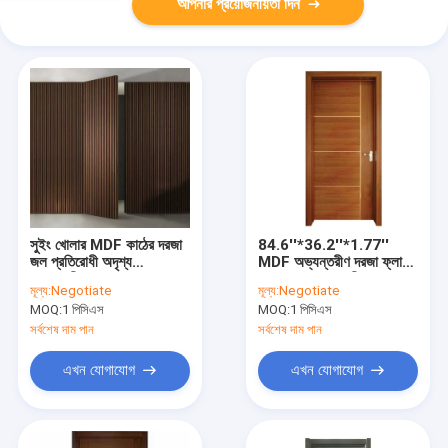
আপনার প্রয়োজনীয়তা দিন
সুইং খোলার MDF কাঠের দরজা
84.6''*36.2''*1.77''
জল প্রতিরোধী অদৃশ্য
MDF অভ্যন্তরীণ দরজা ফ্লাশ
অভ্যন্তরীণ দরজা
ব্যহ্যাবরণ অভ্যন্তরীণ দরজা
মূল্য:
Negotiate
মূল্য:
Negotiate
MOQ:
1 পিসিএস
MOQ:
1 পিসিএস
সর্বশেষ দাম পান
সর্বশেষ দাম পান
এখন যোগাযোগ
এখন যোগাযোগ