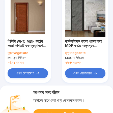
পিভিসি WPC MDF কাঠের
কাস্টমাইজড পাতলা পাতলা কাঠ
দরজা আখরোট ওক ব্যহ্যাবরণ
MDF কাঠের অভ্যন্তর
ফ্লাশ অভ্যন্তরীণ দরজা
ব্যহ্যাবরণ ফিনিশ সঙ্গে ফ্লাশ
মূল্য:
Negotiate
মূল্য:
Negotiate
দরজা
MOQ:
1 পিসিএস
MOQ:
1 পিসিএস
সর্বশেষ দাম পান
সর্বশেষ দাম পান
এখন যোগাযোগ
এখন যোগাযোগ
আপনার সময় বাঁচান
আমাদের সাথে সেরা পণ্য যোগাযোগ করুন।