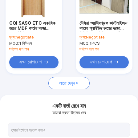
VR প্রদর্শন
আমাদের সম্পর্কে
CQI SASO ETC একাধিক
টেসিয়া ওয়াটারপ্রুফ কাস্টমাইজড
রঙের MDF কাঠের দরজা
কাঠের প্লাইউড রুমের দরজা
আমাদের সাথে যোগাযোগ করুন
অ্যাপার্টমেন্ট ভবনের প্রবেশদ্বার
পিভিসি ডাব্লুপিসি অভ্যন্তরীণ
মূল্য:
negotiate
মূল্য:
Negotiate
দরজা
MOQ:
1 পিসিএস
MOQ:
1PCS
সর্বশেষ দাম পান
সর্বশেষ দাম পান
স্পেস সেভিং সর্পিল সিঁড়ি
এখন যোগাযোগ
এখন যোগাযোগ
অ্যালুমিনিয়াম ফ্রেম উইন্ডোজ
আরো দেখুন
অ্যালুমিনিয়াম ফ্রেমের দরজা
কাস্টমাইজড পোশাক
একটি বার্তা রেখে যান
আমরা দ্রুত উত্তর দেব
অভ্যন্তরীণ সিঁড়ি রেলিং
মডুলার কিচেন ক্যাবিনেট