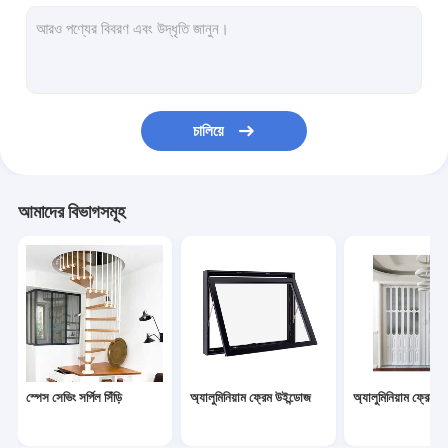
Prefab কন্টেইনার হাউস
ইস্পাত কাঠামো কর্মশালা
সাধারণ আধুনিক আসবাবপত্র
চালিয়ে
কাস্টমাইজড বাথরুম ক্যাবিনেটের
কাঠ শস্য মেঝে
আমাদের বিভাগসমূহ
অফিস পার্টিশন ওয়াল
স্বয়ংক্রিয় গ্যারেজ দরজা
MDF কাঠের দরজা
হাই এন্ড হোটেলের আসবাবপত্র
স্পেস সেভিং সর্পিল সিঁড়ি
অ্যালুমিনিয়াম ফ্রেম উইন্ডোজ
অ্যালুমিনিয়াম ফ্রেমের
অ্যালুমিনিয়াম কার্টেন ওয়াল