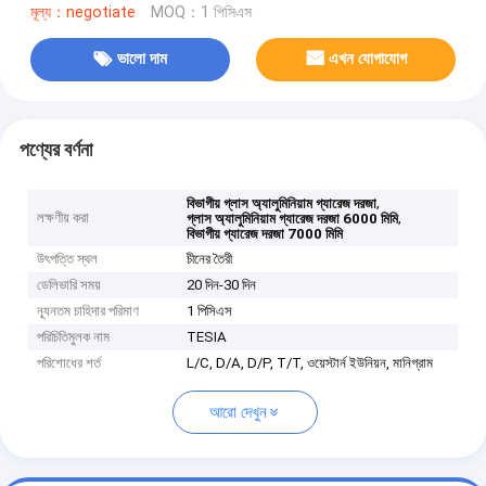
মূল্য：negotiate
MOQ：1 পিসিএস
ভালো দাম
এখন যোগাযোগ
পণ্যের বর্ণনা
,
বিভাগীয় গ্লাস অ্যালুমিনিয়াম গ্যারেজ দরজা
লক্ষণীয় করা
,
গ্লাস অ্যালুমিনিয়াম গ্যারেজ দরজা 6000 মিমি
বিভাগীয় গ্যারেজ দরজা 7000 মিমি
উৎপত্তি স্থল
চীনের তৈরী
ডেলিভারি সময়
20 দিন-30 দিন
ন্যূনতম চাহিদার পরিমাণ
1 পিসিএস
পরিচিতিমুলক নাম
TESIA
পরিশোধের শর্ত
L/C, D/A, D/P, T/T, ওয়েস্টার্ন ইউনিয়ন, মানিগ্রাম
আরো দেখুন