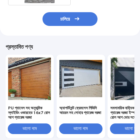
চালিয়ে
প্রস্তাবিত পণ্য
PU প্যানেল সহ অনুভূমিক
অ্যাপার্টমেন্ট ফ্রেমলেস পিভিসি
সমসাময়িক বাহ্যিক স্বয়
স্লাইডিং ওভারহেড 16x7 রোল
আয়রন সহ লোহার গ্যারেজ দরজা
গ্যারেজ দরজা ইস্পাত
আপ গ্যারেজ দরজা
রোল আপ ডোর সঙ্গে ম
ভালো দাম
ভালো দাম
ভালো দাম