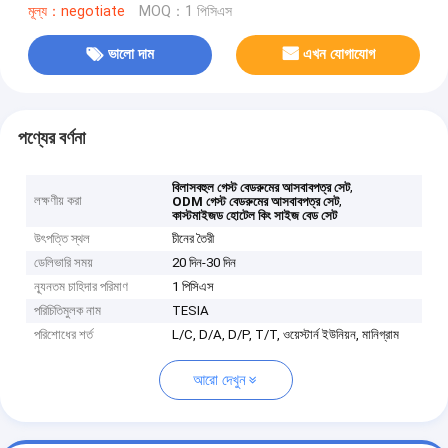
মূল্য：negotiate
MOQ：1 পিসিএস
ভালো দাম
এখন যোগাযোগ
পণ্যের বর্ণনা
,
বিলাসবহুল গেস্ট বেডরুমের আসবাবপত্র সেট
লক্ষণীয় করা
,
ODM গেস্ট বেডরুমের আসবাবপত্র সেট
কাস্টমাইজড হোটেল কিং সাইজ বেড সেট
উৎপত্তি স্থল
চীনের তৈরী
ডেলিভারি সময়
20 দিন-30 দিন
ন্যূনতম চাহিদার পরিমাণ
1 পিসিএস
পরিচিতিমুলক নাম
TESIA
পরিশোধের শর্ত
L/C, D/A, D/P, T/T, ওয়েস্টার্ন ইউনিয়ন, মানিগ্রাম
আরো দেখুন