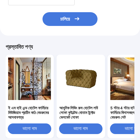
চালিয়ে
প্রস্তাবিত পণ্য
ই এম হাই এন্ড হোটেল ফার্নিচার
আধুনিক লিভিং রুম হোটেল লবি
5 স্টার 4 স্টার হাই এ
মিউজিয়াম প্রাচীন কাঠ বেডরুমের
সোফা কুইল্টেড বোতাম টুফ্টেড
ফার্নিচার বিলাসবহুল গেস
আসবাবপত্র
ভেলভেট সোফা
বেডরুম সেট
ভালো দাম
ভালো দাম
ভালো দাম