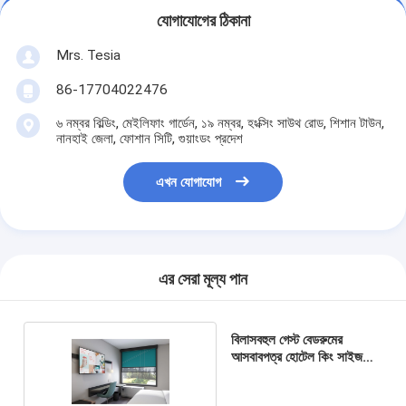
যোগাযোগের ঠিকানা
Mrs. Tesia
86-17704022476
৬ নম্বর বিল্ডিং, মেইলিফাং গার্ডেন, ১৯ নম্বর, হংক্সিং সাউথ রোড, শিশান টাউন,
নানহাই জেলা, ফোশান সিটি, গুয়াংডং প্রদেশ
এখন যোগাযোগ
এর সেরা মূল্য পান
বিলাসবহুল গেস্ট বেডরুমের
আসবাবপত্র হোটেল কিং সাইজ
বেড সেট