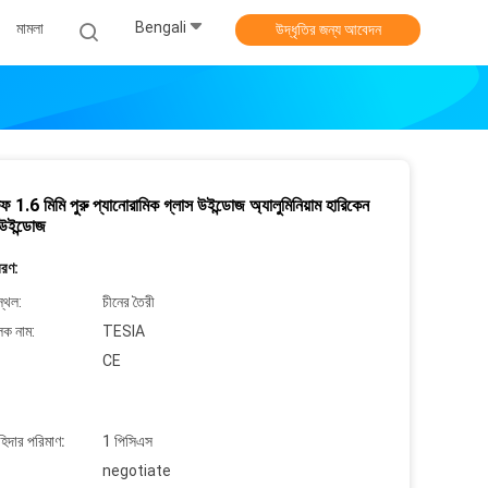
Bengali
মামলা
উদ্ধৃতির জন্য আবেদন
রুফ 1.6 মিমি পুরু প্যানোরামিক গ্লাস উইন্ডোজ অ্যালুমিনিয়াম হারিকেন
ট উইন্ডোজ
বরণ:
্থল:
চীনের তৈরী
লক নাম:
TESIA
CE
াহিদার পরিমাণ:
1 পিসিএস
negotiate