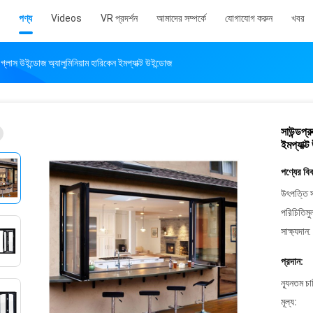
পণ্য
Videos
VR প্রদর্শন
আমাদের সম্পর্কে
যোগাযোগ করুন
খবর
 গ্লাস উইন্ডোজ অ্যালুমিনিয়াম হারিকেন ইমপ্যাক্ট উইন্ডোজ
সাউন্ডপ্
ইমপ্যাক্
পণ্যের বি
উৎপত্তি স
পরিচিতিমু
সাক্ষ্যদান:
প্রদান:
ন্যূনতম চ
মূল্য: