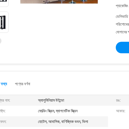
প্যাকেজিং
ডেলিভারি 
পরিশোধের 
যোগানের ক
 তথ্য
পণ্যের বর্ণনা
যের নাম:
অ্যালুমিনিয়াম উইন্ডো
রঙ:
ষ্ট্য:
ফোল্ডিং স্ক্রিন, ম্যাগনেটিক স্ক্রিন
আকার:
েদন:
হোটেল, আবাসিক, বাণিজ্যিক ভবন, ভিলা