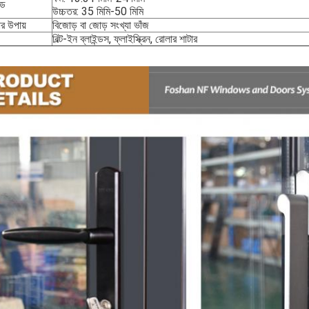
্ড
উচ্চতর: 35 মিমি-50 মিমি
ার উপায়
বিজোড় বা জোড় সংখ্যা ভাঁজ
বিল্ট-ইন ব্লাইন্ডস, ফ্লাইস্ক্রিন, রোলার শাটার