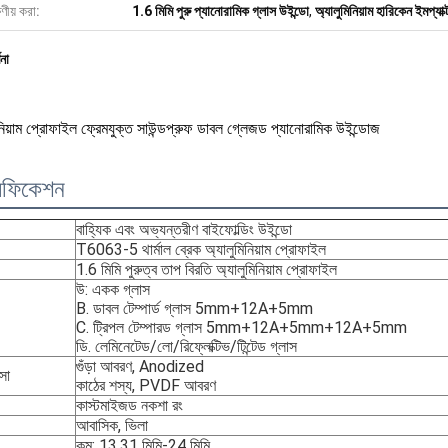
ষণীয় করা:
1.6 মিমি পুরু প্যানোরামিক গ্লাস উইন্ডো
,
অ্যালুমিনিয়াম হারিকেন ইমপ্যাক
ণনা
নিয়াম প্রোফাইল ফ্রেমযুক্ত সাউন্ডপ্রুফ ডাবল গ্লেজড প্যানোরামিক উইন্ডোজ
সিফিকেশন
বাহ্যিক এবং অভ্যন্তরীণ বাইফোল্ডিং উইন্ডো
T6063-5 থার্মাল ব্রেক অ্যালুমিনিয়াম প্রোফাইল
1.6 মিমি পুরুত্ব তাপ বিরতি অ্যালুমিনিয়াম প্রোফাইল
উ: একক গ্লাস
B. ডাবল টেম্পার্ড গ্লাস 5mm+12A+5mm
C. ট্রিপল টেম্পারড গ্লাস 5mm+12A+5mm+12A+5mm
ডি. লেমিনেটেড/লো/রিফ্লেক্টিভ/টিন্টেড গ্লাস
গুঁড়া আবরণ, Anodized
্সা
কাঠের শস্য, PVDF আবরণ
কাস্টমাইজড নকশা রং
আবাসিক, ভিলা
কম: 13.31 মিমি-24 ​​মিমি