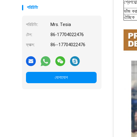
শ্রেশহোল
পরিচিতি
ভাঁজ কর
ঐচ্ছিক
পরিচিতি:
Mrs. Tesia
টেল:
86-17704022476
ফ্যাক্স:
86--17704022476
যোগাযোগ