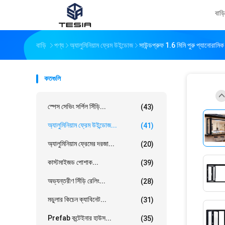
বাড়ি
বাড়ি
পণ্য
অ্যালুমিনিয়াম ফ্রেম উইন্ডোজ
সাউন্ডপ্রুফ 1.6 মিমি পুরু প্যানোরামিক
কতগুলি
স্পেস সেভিং সর্পিল সিঁড়ি...
(43)
অ্যালুমিনিয়াম ফ্রেম উইন্ডোজ...
(41)
অ্যালুমিনিয়াম ফ্রেমের দরজা...
(20)
কাস্টমাইজড পোশাক...
(39)
অভ্যন্তরীণ সিঁড়ি রেলিং...
(28)
মডুলার কিচেন ক্যাবিনেট...
(31)
Prefab কন্টেইনার হাউস...
(35)