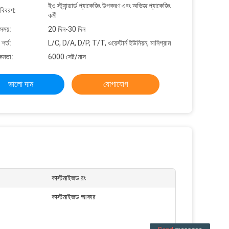
ইও স্ট্যান্ডার্ড প্যাকেজিং উপকরণ এবং অভিজ্ঞ প্যাকেজিং
 বিবরণ:
কর্মী
সময়:
20 দিন-30 দিন
শর্ত:
L/C, D/A, D/P, T/T, ওয়েস্টার্ন ইউনিয়ন, মানিগ্রাম
্ষমতা:
6000 সেট/মাস
ভালো দাম
যোগাযোগ
কাস্টমাইজড রং
কাস্টমাইজড আকার