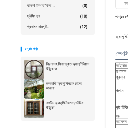
লক্
হালকা ইস্পাত ভিলা...
(0)
সুইমিং পুল
(10)
পণ্যের বর্
প্রসাধন সামগ্রী...
(12)
অ্যালুমি
শ্রেষ্ঠ পণ্য
স্পে
গ্রিল সহ খিলানযুক্ত অ্যালুমিনিয়াম
আইটেম
উইন্ডোজ
উপাদান
পুরুত্ব
জলরোধী অ্যালুমিনিয়াম ছাদের
জানালা
গ্লাস
কাস্টম অ্যালুমিনিয়াম স্লাইডিং
পৃষ্ঠ চিকিত
উইন্ডো
রঙ
আবেদন