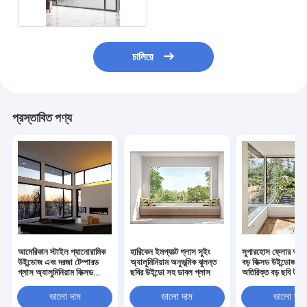
চালিয়ে
প্রস্তাবিত পণ্য
আমেরিকান স্টাইল প্যানোরামিক
হারিকেন ইমপ্যাক্ট গ্লাস সুইং
সুপারহোস ফ্লোর অ্যালু
উইন্ডোজ এবং দরজা টেম্পারড
অ্যালুমিনিয়াম অনুভূমিক ঝুলন্ত
বড় ফিক্সড উইন্ডোজ গ্
গ্লাস অ্যালুমিনিয়াম ফিক্সড
ছবির উইন্ডো সহ ডাবল গ্লাস
অতিরিক্ত বড় ছবি উইন্
পিকচার উইন্ডো
ভালো দাম
ভালো দাম
ভালো দাম