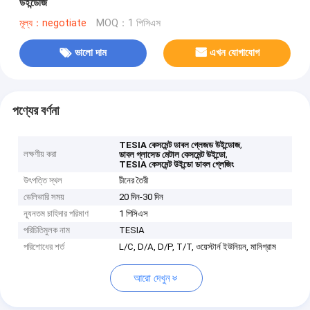
উইন্ডোজ
মূল্য：negotiate
MOQ：1 পিসিএস
ভালো দাম
এখন যোগাযোগ
পণ্যের বর্ণনা
,
TESIA কেসমেন্ট ডাবল গ্লেজড উইন্ডোজ
লক্ষণীয় করা
,
ডাবল গ্লাসেড মেটাল কেসমেন্ট উইন্ডো
TESIA কেসমেন্ট উইন্ডো ডাবল গ্লেজিং
উৎপত্তি স্থল
চীনের তৈরী
ডেলিভারি সময়
20 দিন-30 দিন
ন্যূনতম চাহিদার পরিমাণ
1 পিসিএস
পরিচিতিমুলক নাম
TESIA
পরিশোধের শর্ত
L/C, D/A, D/P, T/T, ওয়েস্টার্ন ইউনিয়ন, মানিগ্রাম
আরো দেখুন