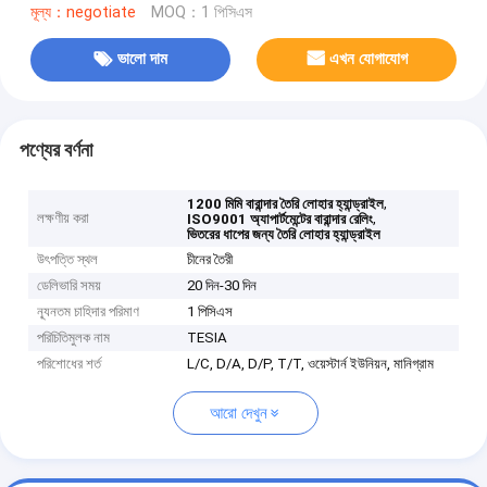
মূল্য：negotiate
MOQ：1 পিসিএস
ভালো দাম
এখন যোগাযোগ
পণ্যের বর্ণনা
,
1200 মিমি বারান্দার তৈরি লোহার হ্যান্ড্রাইল
লক্ষণীয় করা
,
ISO9001 অ্যাপার্টমেন্টের বারান্দার রেলিং
ভিতরের ধাপের জন্য তৈরি লোহার হ্যান্ড্রাইল
উৎপত্তি স্থল
চীনের তৈরী
ডেলিভারি সময়
20 দিন-30 দিন
ন্যূনতম চাহিদার পরিমাণ
1 পিসিএস
পরিচিতিমুলক নাম
TESIA
পরিশোধের শর্ত
L/C, D/A, D/P, T/T, ওয়েস্টার্ন ইউনিয়ন, মানিগ্রাম
আরো দেখুন