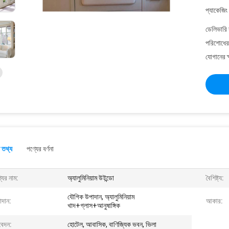
প্যাকেজিং
ডেলিভারি 
পরিশোধের 
যোগানের ক
 তথ্য
পণ্যের বর্ণনা
যের নাম:
অ্যালুমিনিয়াম উইন্ডো
বৈশিষ্ট্য:
যৌগিক উপাদান, অ্যালুমিনিয়াম
াদান:
আকার:
খাদ+গ্লাস+আনুষাঙ্গিক
েদন:
হোটেল, আবাসিক, বাণিজ্যিক ভবন, ভিলা