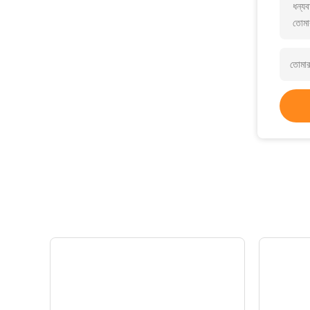
ধন্যব
তোমা