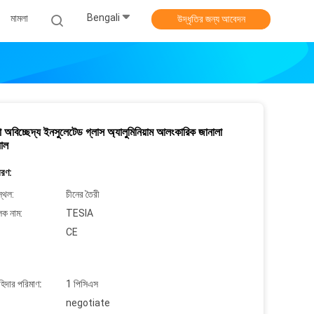
Bengali
মামলা
উদ্ধৃতির জন্য আবেদন
া অবিচ্ছেদ্য ইনসুলেটেড গ্লাস অ্যালুমিনিয়াম আলংকারিক জানালা
়াল
বরণ:
্থল:
চীনের তৈরী
লক নাম:
TESIA
CE
াহিদার পরিমাণ:
1 পিসিএস
negotiate