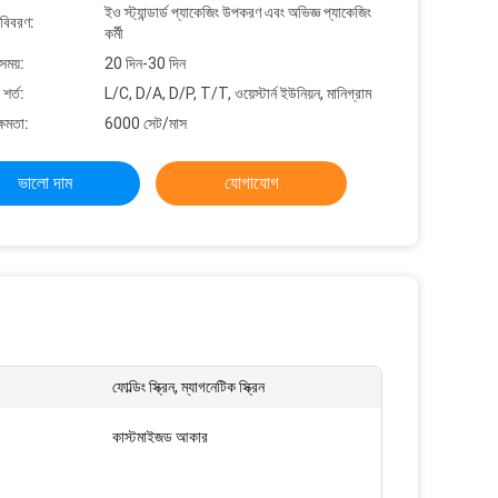
ইও স্ট্যান্ডার্ড প্যাকেজিং উপকরণ এবং অভিজ্ঞ প্যাকেজিং
 বিবরণ:
কর্মী
সময়:
20 দিন-30 দিন
শর্ত:
L/C, D/A, D/P, T/T, ওয়েস্টার্ন ইউনিয়ন, মানিগ্রাম
্ষমতা:
6000 সেট/মাস
ভালো দাম
যোগাযোগ
ফোল্ডিং স্ক্রিন, ম্যাগনেটিক স্ক্রিন
কাস্টমাইজড আকার