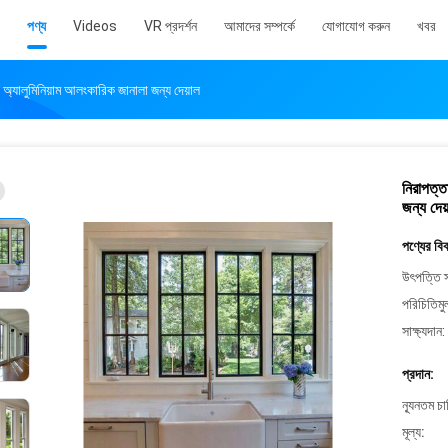
পণ্য
Videos
VR প্রদর্শন
আমাদের সম্পর্কে
যোগাযোগ করুন
খবর
 অ্যালুমিনিয়াম আলংকারিক জানালা জন্য দেয়াল
নিরাপত্ত
জন্য দেয
পণ্যের বি
উৎপত্তি স
পরিচিতিমু
সাক্ষ্যদান:
প্রদান:
ন্যূনতম চ
মূল্য: