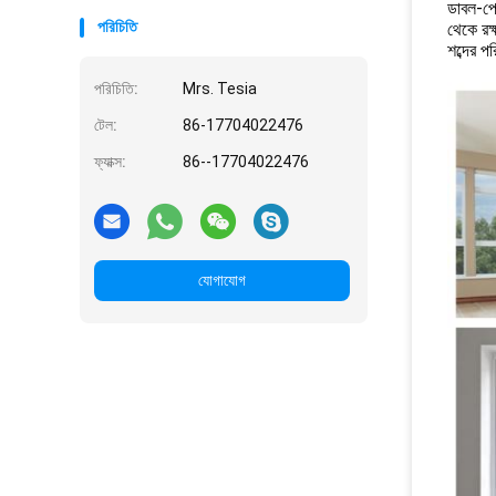
ডাবল-পে
পরিচিতি
থেকে রক
শব্দের 
পরিচিতি:
Mrs. Tesia
টেল:
86-17704022476
ফ্যাক্স:
86--17704022476
যোগাযোগ