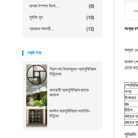
হালকা ইস্পাত ভিলা...
(0)
লক্
সুইমিং পুল
(10)
প্রসাধন সামগ্রী...
পণ্যের বর্
(12)
সস্তা এব
শ্রেষ্ঠ পণ্য
ডাবল-পেন
চেয়ে ঘন
গ্রিল সহ খিলানযুক্ত অ্যালুমিনিয়াম
উইন্ডোজ
স্পেসিফ
জলরোধী অ্যালুমিনিয়াম ছাদের
পণ্য
জানালা
উপাদান
রঙ
টাইপ
কাস্টম অ্যালুমিনিয়াম স্লাইডিং
উইন্ডো
কাচের ধ
কাচের পু
সুবিধাদি: