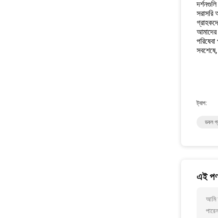
দর্শনগুল
সরাসরি 
গ্রাহকদ
আমাদের গ
পরিষেবা
সবশেষে, 
ট্যাগ:
ডবল গ্ল
এই পণ্
আমি আ
পারে