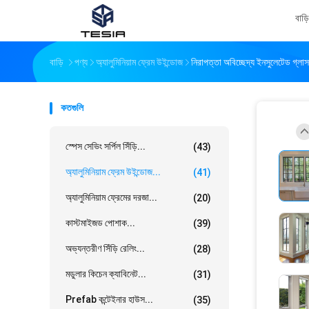
বাড়ি
বাড়ি
পণ্য
অ্যালুমিনিয়াম ফ্রেম উইন্ডোজ
নিরাপত্তা অবিচ্ছেদ্য ইনসুলেটেড গ্লাস
কতগুলি
স্পেস সেভিং সর্পিল সিঁড়ি...
(43)
অ্যালুমিনিয়াম ফ্রেম উইন্ডোজ...
(41)
অ্যালুমিনিয়াম ফ্রেমের দরজা...
(20)
কাস্টমাইজড পোশাক...
(39)
অভ্যন্তরীণ সিঁড়ি রেলিং...
(28)
মডুলার কিচেন ক্যাবিনেট...
(31)
Prefab কন্টেইনার হাউস...
(35)