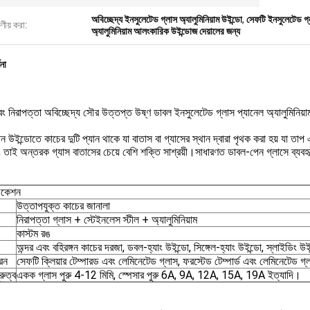
অবিচ্ছেদ্য ইনসুলেটেড গ্লাস অ্যালুমিনিয়াম উইন্ডো
,
সেফটি ইনসুলেটেড গ্ল
ষণীয় করা:
অ্যালুমিনিয়াম আলংকারিক উইন্ডোজ দেয়ালের জন্য
ণনা
ং নিরাপত্তা অবিচ্ছেদ্য সৌর উত্তপ্ত উষ্ণ ডাবল ইনসুলেটেড গ্লাস প্যানেল অ্যালুমিনিয়াম
 উইন্ডোতে কাচের দুটি প্যান থাকে যা বাতাস বা গ্যাসের স্থান দ্বারা পৃথক করা হয় যা তাপ
, তাই অন্তরক গ্যাস বাতাসের চেয়ে বেশি শক্তি সাশ্রয়ী।সাধারণত ডাবল-পেন গ্লাসে ব্যবহৃ
িকেশন
উত্তাপযুক্ত কাচের জানালা
নিরাপত্তা গ্লাস + স্টেইনলেস স্টীল + অ্যালুমিনিয়াম
কাস্টম রঙ
অন্দর এবং বহিরঙ্গন কাচের দরজা, ডবল-হ্যাং উইন্ডো, সিঙ্গেল-হ্যাং উইন্ডো, স্লাইডিং উই
রন
সেফটি ক্লিয়ার টেম্পারড এবং লেমিনেটেড গ্লাস, ফরস্টেড টেম্পার্ড এবং লেমিনেটেড গ্
রুত্ব
একক গ্লাস পুরু 4-12 মিমি, স্পেসার পুরু 6A, 9A, 12A, 15A, 19A ইত্যাদি।