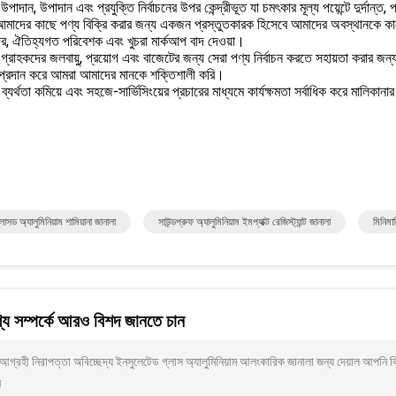
ি উপাদান, উপাদান এবং প্রযুক্তি নির্বাচনের উপর কেন্দ্রীভূত যা চমৎকার মূল্য পয়েন্টে দুর্দা
আমাদের কাছে পণ্য বিক্রি করার জন্য একজন প্রস্তুতকারক হিসেবে আমাদের অবস্থানকে কাজ
ের, ঐতিহ্যগত পরিবেশক এবং খুচরা মার্কআপ বাদ দেওয়া।
্রাহকদের জলবায়ু, প্রয়োগ এবং বাজেটের জন্য সেরা পণ্য নির্বাচন করতে সহায়তা করার জন্য
 প্রদান করে আমরা আমাদের মানকে শক্তিশালী করি।
ব্যর্থতা কমিয়ে এবং সহজে-সার্ভিসিংয়ের প্রচারের মাধ্যমে কার্যক্ষমতা সর্বাধিক করে মালি
াসড অ্যালুমিনিয়াম শামিয়ানা জানালা
সাউন্ডপ্রুফ অ্যালুমিনিয়াম ইমপ্যাক্ট রেজিস্ট্যান্ট জানালা
মিনিমা
য সম্পর্কে আরও বিশদ জানতে চান
গ্রহী নিরাপত্তা অবিচ্ছেদ্য ইনসুলেটেড গ্লাস অ্যালুমিনিয়াম আলংকারিক জানালা জন্য দেয়াল আপনি
ন