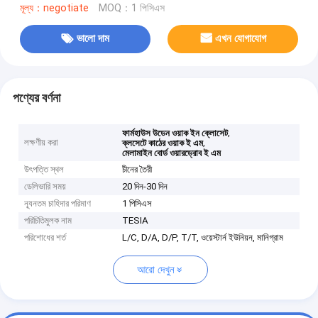
মূল্য：negotiate
MOQ：1 পিসিএস
ভালো দাম
এখন যোগাযোগ
পণ্যের বর্ণনা
,
ফার্মহাউস উডেন ওয়াক ইন ক্লোসেট
লক্ষণীয় করা
,
ক্লসেটে কাঠের ওয়াক ই এম
মেলামাইন বোর্ড ওয়ারড্রোব ই এম
উৎপত্তি স্থল
চীনের তৈরী
ডেলিভারি সময়
20 দিন-30 দিন
ন্যূনতম চাহিদার পরিমাণ
1 পিসিএস
পরিচিতিমুলক নাম
TESIA
পরিশোধের শর্ত
L/C, D/A, D/P, T/T, ওয়েস্টার্ন ইউনিয়ন, মানিগ্রাম
আরো দেখুন