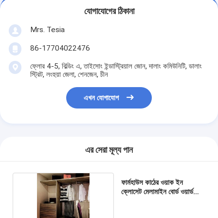
যোগাযোগের ঠিকানা
Mrs. Tesia
86-17704022476
ফ্লোর 4-5, বিল্ডিং এ, তাইসোং ইন্ডাস্ট্রিয়াল জোন, দালাং কমিউনিটি, ডালাং
স্ট্রিট, লংহুয়া জেলা, শেনজেন, চীন
এখন যোগাযোগ
এর সেরা মূল্য পান
ফার্মহাউস কাঠের ওয়াক ইন
ক্লোসেট মেলামাইন বোর্ড ওয়ার্ডরোব
OEM