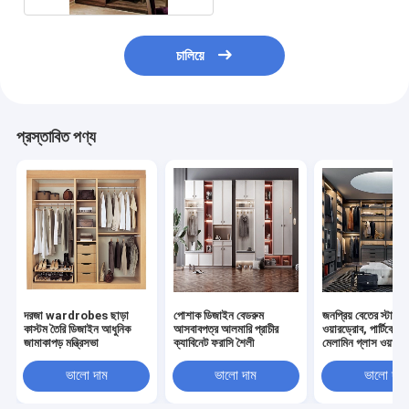
চালিয়ে
প্রস্তাবিত পণ্য
দরজা wardrobes ছাড়া
পোশাক ডিজাইন বেডরুম
জনপ্রিয় বেতের স্টাইল
কাস্টম তৈরি ডিজাইন আধুনিক
আসবাবপত্র আলমারি প্রাচীর
ওয়ারড্রোব, পার্টিকেলবো
জামাকাপড় মন্ত্রিসভা
ক্যাবিনেট ফরাসি শৈলী
মেলামিন গ্লাস ওয়াক 
ক্লোসেট
ভালো দাম
ভালো দাম
ভালো দাম