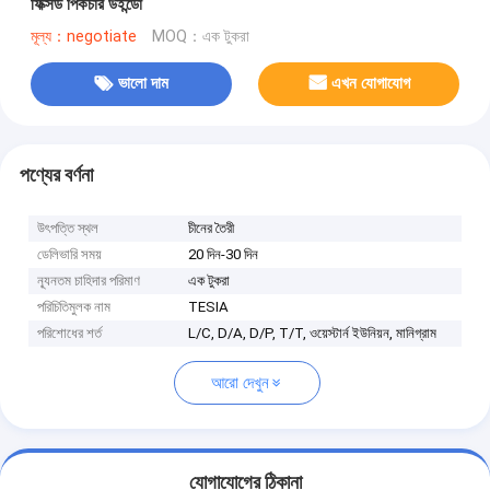
ফিক্সড পিকচার উইন্ডো
মূল্য：negotiate
MOQ：এক টুকরা
ভালো দাম
এখন যোগাযোগ
পণ্যের বর্ণনা
উৎপত্তি স্থল
চীনের তৈরী
ডেলিভারি সময়
20 দিন-30 দিন
ন্যূনতম চাহিদার পরিমাণ
এক টুকরা
পরিচিতিমুলক নাম
TESIA
পরিশোধের শর্ত
L/C, D/A, D/P, T/T, ওয়েস্টার্ন ইউনিয়ন, মানিগ্রাম
আরো দেখুন
যোগাযোগের ঠিকানা