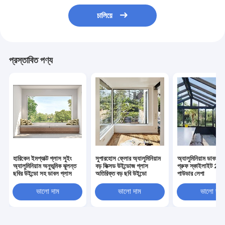
চালিয়ে
প্রস্তাবিত পণ্য
হারিকেন ইমপ্যাক্ট গ্লাস সুইং
সুপারহোস ফ্লোর অ্যালুমিনিয়াম
অ্যালুমিনিয়াম ডাবল গ
অ্যালুমিনিয়াম অনুভূমিক ঝুলন্ত
বড় ফিক্সড উইন্ডোজ গ্লাস
প্রুফ স্কাইলাইট 2.0 
ছবির উইন্ডো সহ ডাবল গ্লাস
অতিরিক্ত বড় ছবি উইন্ডো
পাউডার লেপা
ভালো দাম
ভালো দাম
ভালো দাম