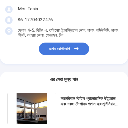
Mrs. Tesia
86-17704022476
ফ্লোর 4-5, বিল্ডিং এ, তাইসোং ইন্ডাস্ট্রিয়াল জোন, দালাং কমিউনিটি, ডালাং
স্ট্রিট, লংহুয়া জেলা, শেনজেন, চীন
এখন যোগাযোগ
এর সেরা মূল্য পান
আমেরিকান স্টাইল প্যানোরামিক উইন্ডোজ
এবং দরজা টেম্পারড গ্লাস অ্যালুমিনিয়াম
ফিক্সড পিকচার উইন্ডো