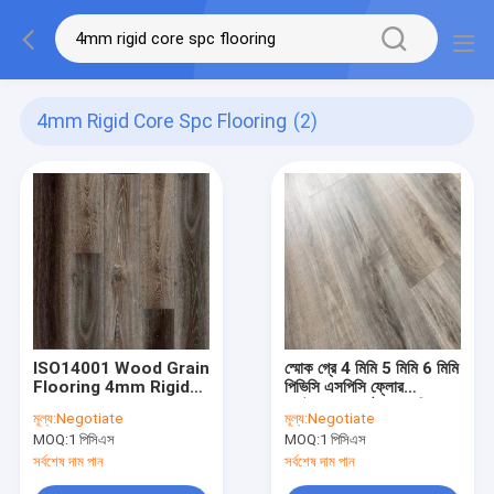
4mm Rigid Core Spc Flooring
(2)
ISO14001 Wood Grain
স্মোক গ্রে 4 মিমি 5 মিমি 6 মিমি
Flooring 4mm Rigid
পিভিসি এসপিসি ফ্লোর
Core SPC Flooring
ওয়াটারপ্রুফ কাঠের শস্য ক্লিক
মূল্য:
Negotiate
মূল্য:
Negotiate
with Click Lock
ভিনাইল প্লাঙ্ক ফ্লোরিং
MOQ:
1 পিসিএস
MOQ:
1 পিসিএস
সর্বশেষ দাম পান
সর্বশেষ দাম পান