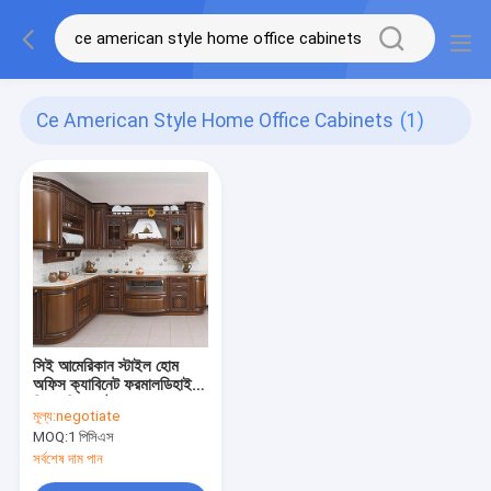
Ce American Style Home Office Cabinets
(1)
সিই আমেরিকান স্টাইল হোম
অফিস ক্যাবিনেট ফরমালডিহাইড
ফ্রি সলিড কাঠ রান্নাঘরের
মূল্য:
negotiate
আলমারি
MOQ:
1 পিসিএস
সর্বশেষ দাম পান