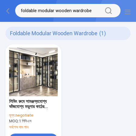
Foldable Modular Wooden Wardrobe
(1)
লিভিং রুমে সামঞ্জস্যযোগ্য
ভাঁজযোগ্য মডুলার কাঠের
ওয়ারড্রোব স্টোরেজ ক্লসেট
মূল্য:
negotiate
MOQ:
1 পিসিএস
সর্বশেষ দাম পান