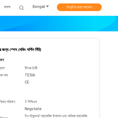
Bengali
মামলা
উদ্ধৃতির জন্য আবেদন
 জন্য স্পেস সেভিং সর্পিল সিঁড়ি
বরণ:
্থল:
চীনের তৈরী
লক নাম:
TESIA
CE
াহিদার পরিমাণ:
1 পিসিএস
Negotiate
ইও স্ট্যান্ডার্ড প্যাকেজিং উপাদান এবং অভিজ্ঞ প্যাকেজিং