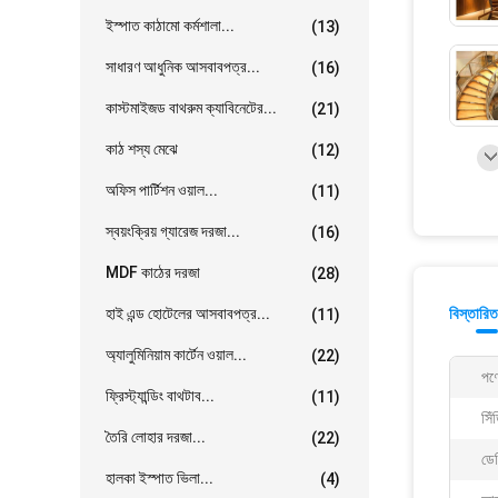
ইস্পাত কাঠামো কর্মশালা...
(13)
সাধারণ আধুনিক আসবাবপত্র...
(16)
কাস্টমাইজড বাথরুম ক্যাবিনেটের...
(21)
কাঠ শস্য মেঝে
(12)
অফিস পার্টিশন ওয়াল...
(11)
স্বয়ংক্রিয় গ্যারেজ দরজা...
(16)
MDF কাঠের দরজা
(28)
হাই এন্ড হোটেলের আসবাবপত্র...
বিস্তারিত
(11)
অ্যালুমিনিয়াম কার্টেন ওয়াল...
(22)
পণ্
ফ্রিস্ট্যান্ডিং বাথটাব...
(11)
সিঁ
তৈরি লোহার দরজা...
(22)
ডে
হালকা ইস্পাত ভিলা...
(4)