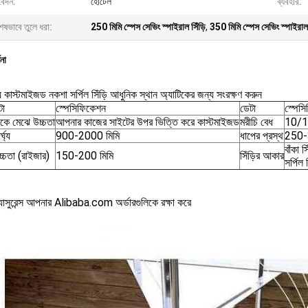
েদন:
হোটেল
ব্যবহার:
েষভাবে তুলে ধরা:
250 মিমি স্পেস সেভিং স্পাইরাল সিঁড়ি
,
350 মিমি স্পেস সেভিং স্পাইরাল 
ণনা
যে কাস্টমাইজড নকশা সর্পিল সিঁড়ি আধুনিক স্থান অ্যাটিকের জন্য সংরক্ষণ করুন
টা
স্পেসিফিকেশন
ডেটা
স্পেস
কে মেঝে উচ্চতা
আপনার কাজের সাইটের উপর ভিত্তি করে কাস্টমাইজড
মরীচি বেধ
10/1
্ঘ্য
900-2000 মিমি
ধাপের প্রস্থ
250-
বাঁকা 
চ্চতা (রাইজার)
150-200 মিমি
সিঁড়ির আকার
সর্পিল
্যাসুরেন্স আপনার Alibaba.com অর্ডারগুলিকে রক্ষা করে