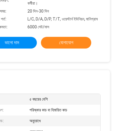
 বিবরণ:
কর্মীরা।
সময়:
20 দিন-30 দিন
শর্ত:
L/C, D/A, D/P, T/T, ওয়েস্টার্ন ইউনিয়ন, মানিগ্রাম
্ষমতা:
6000 সেট/মাস
ভালো দাম
যোগাযোগ
৫ বছরের বেশি
্প:
পরিষ্কার কাচ বা হিমায়িত কাচ
জড:
অনুরোধে