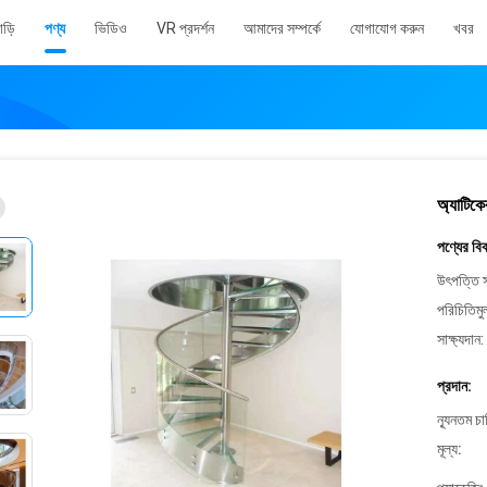
াড়ি
পণ্য
ভিডিও
VR প্রদর্শন
আমাদের সম্পর্কে
যোগাযোগ করুন
খবর
অ্যাটিকের
পণ্যের বি
উৎপত্তি স
পরিচিতিমু
সাক্ষ্যদান:
প্রদান:
ন্যূনতম চ
মূল্য: