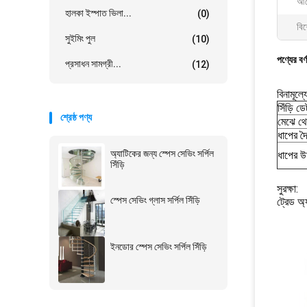
আব
হালকা ইস্পাত ভিলা...
(0)
বিশ
সুইমিং পুল
(10)
পণ্যের বর্
প্রসাধন সামগ্রী...
(12)
বিনামূল্
সিঁড়ি ডে
শ্রেষ্ঠ পণ্য
মেঝে থে
ধাপের দৈর
অ্যাটিকের জন্য স্পেস সেভিং সর্পিল
ধাপের উ
সিঁড়ি
সুরক্ষা:
স্পেস সেভিং গ্লাস সর্পিল সিঁড়ি
ট্রেড অ
ইনডোর স্পেস সেভিং সর্পিল সিঁড়ি