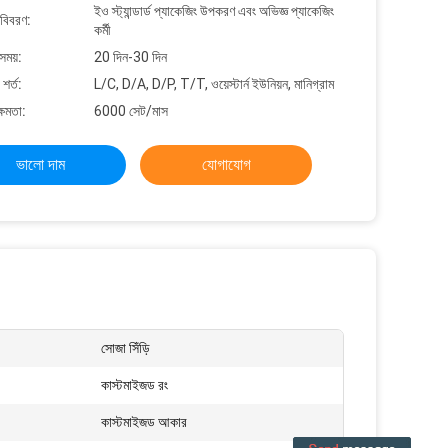
ইও স্ট্যান্ডার্ড প্যাকেজিং উপকরণ এবং অভিজ্ঞ প্যাকেজিং
 বিবরণ:
কর্মী
সময়:
20 দিন-30 দিন
শর্ত:
L/C, D/A, D/P, T/T, ওয়েস্টার্ন ইউনিয়ন, মানিগ্রাম
্ষমতা:
6000 সেট/মাস
ভালো দাম
যোগাযোগ
সোজা সিঁড়ি
কাস্টমাইজড রং
কাস্টমাইজড আকার