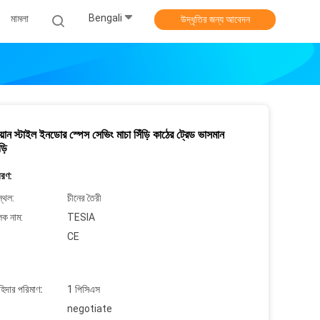
Bengali
মামলা
উদ্ধৃতির জন্য আবেদন
িয়ান স্টাইল ইনডোর স্পেস সেভিং মাচা সিঁড়ি কাঠের ট্রেড ভাসমান
়ি
বরণ:
্থল:
চীনের তৈরী
লক নাম:
TESIA
CE
াহিদার পরিমাণ:
1 পিসিএস
negotiate