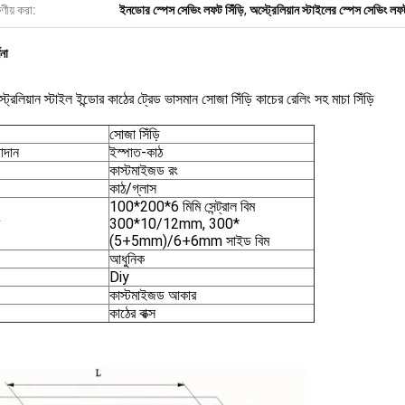
ষণীয় করা:
ইনডোর স্পেস সেভিং লফট সিঁড়ি
,
অস্ট্রেলিয়ান স্টাইলের স্পেস সেভিং লফট
ণনা
স্ট্রেলিয়ান স্টাইল ইন্ডোর কাঠের ট্রেড ভাসমান সোজা সিঁড়ি কাচের রেলিং সহ মাচা সিঁড়ি
সোজা সিঁড়ি
পাদান
ইস্পাত-কাঠ
কাস্টমাইজড রং
কাঠ/গ্লাস
100*200*6 মিমি সেন্ট্রাল বিম
300*10/12mm, 300*
(5+5mm)/6+6mm সাইড বিম
আধুনিক
Diy
কাস্টমাইজড আকার
কাঠের বাক্স