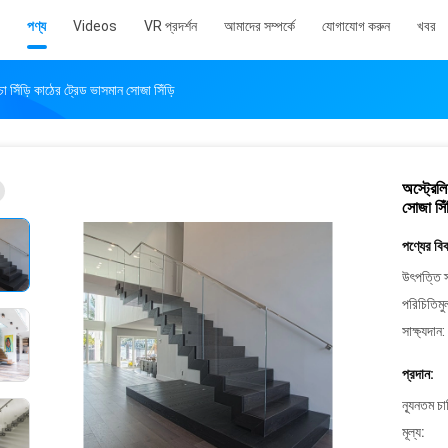
পণ্য
Videos
VR প্রদর্শন
আমাদের সম্পর্কে
যোগাযোগ করুন
খবর
া সিঁড়ি কাঠের ট্রেড ভাসমান সোজা সিঁড়ি
অস্ট্রেল
সোজা সিঁড
পণ্যের বি
উৎপত্তি স
পরিচিতিমু
সাক্ষ্যদান:
প্রদান:
ন্যূনতম চ
মূল্য: