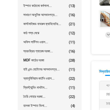
ইস্পাত কাঠামো কর্মশালা...
(13)
সাধারণ আধুনিক আসবাবপত্র...
(16)
কাস্টমাইজড বাথরুম ক্যাবিনেটের...
(21)
কাঠ শস্য মেঝে
(12)
অফিস পার্টিশন ওয়াল...
(11)
স্বয়ংক্রিয় গ্যারেজ দরজা...
(16)
MDF কাঠের দরজা
(28)
হাই এন্ড হোটেলের আসবাবপত্র...
(11)
বিস্তারিত
অ্যালুমিনিয়াম কার্টেন ওয়াল...
(22)
পণ্
ফ্রিস্ট্যান্ডিং বাথটাব...
(11)
সিঁ
তৈরি লোহার দরজা...
(22)
টা
হালকা ইস্পাত ভিলা...
(4)