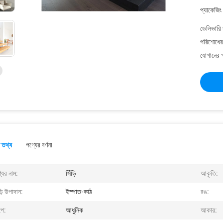
প্যাকেজিং
ডেলিভারি 
পরিশোধের 
যোগানের ক
 তথ্য
পণ্যের বর্ণনা
যের নাম:
সিঁড়ি
আকৃতি:
ড়ি উপাদান:
ইস্পাত-কাঠ
রঙ:
ইপ:
আধুনিক
আকার: