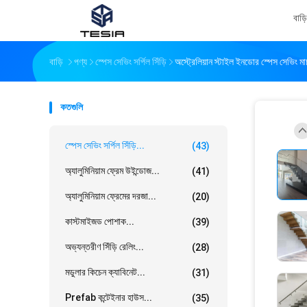
বাড়ি
বাড়ি
পণ্য
স্পেস সেভিং সর্পিল সিঁড়ি
অস্ট্রেলিয়ান স্টাইল ইনডোর স্পেস সেভিং মাচ
কতগুলি
স্পেস সেভিং সর্পিল সিঁড়ি...
(43)
অ্যালুমিনিয়াম ফ্রেম উইন্ডোজ...
(41)
অ্যালুমিনিয়াম ফ্রেমের দরজা...
(20)
কাস্টমাইজড পোশাক...
(39)
অভ্যন্তরীণ সিঁড়ি রেলিং...
(28)
মডুলার কিচেন ক্যাবিনেট...
(31)
Prefab কন্টেইনার হাউস...
(35)