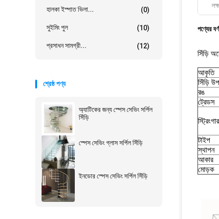
লক্
হালকা ইস্পাত ভিলা...
(0)
সুইমিং পুল
(10)
পণ্যের বর্
প্রসাধন সামগ্রী...
(12)
সিঁড়ি অ
আকৃতি
সিঁড়ি উ
শ্রেষ্ঠ পণ্য
রঙ
ট্রেডস
অ্যাটিকের জন্য স্পেস সেভিং সর্পিল
সিঁড়ি
স্ট্রিংগার
টাইপ
স্পেস সেভিং গ্লাস সর্পিল সিঁড়ি
স্থাপন
আকার
মোড়ক
ইনডোর স্পেস সেভিং সর্পিল সিঁড়ি