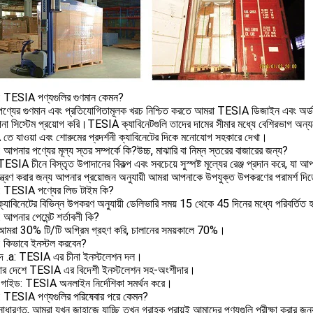
1: TESIA পণ্যগুলির গুণমান কেমন?
পণ্যের গুণমান এবং প্রতিযোগিতামূলক খরচ নিশ্চিত করতে আমরা TESIA ডিজাইন এবং অর্ডার 
াপনা সিস্টেম প্রয়োগ করি।TESIA ক্যাবিনেটগুলি তাদের দামের সীমার মধ্যে বেশিরভাগ অন্য
ে যাওয়া এবং শোরুমের প্রদর্শনী ক্যাবিনেটের দিকে মনোযোগ সহকারে দেখা।
: আপনার পণ্যের মূল্য স্তর সম্পর্কে কি?উচ্চ, মাঝারি বা নিম্ন স্তরের বাজারের জন্য?
ESIA চীনে বিস্তৃত উপাদানের বিকল্প এবং সবচেয়ে সুস্পষ্ট মূল্যের রেঞ্জ প্রদান করে, যা
য়ন্ত্রণ করার জন্য আপনার প্রয়োজন অনুযায়ী আমরা আপনাকে উপযুক্ত উপকরণের পরামর্শ দিত
3: TESIA পণ্যের লিড টাইম কি?
্যাবিনেটের বিভিন্ন উপকরণ অনুযায়ী ডেলিভারি সময় 15 থেকে 45 দিনের মধ্যে পরিবর্তিত 
: আপনার পেমেন্ট শর্তাবলী কি?
আমরা 30% টি/টি অগ্রিম গ্রহণ করি, চালানের সময়কালে 70%।
5: কিভাবে ইনস্টল করবেন?
্দ .a: TESIA এর চীনা ইনস্টলেশন দল।
ার দেশে TESIA এর বিদেশী ইনস্টলেশন সহ-অংশীদার।
গাইড: TESIA অনলাইন নির্দেশিকা সমর্থন করে।
6: TESIA পণ্যগুলির পরিষেবার পরে কেমন?
সাধারণত, আমরা যখন জাহাজে যাচ্ছি তখন গ্রাহক প্রায়ই আমাদের পণ্যগুলি পরীক্ষা করার জ