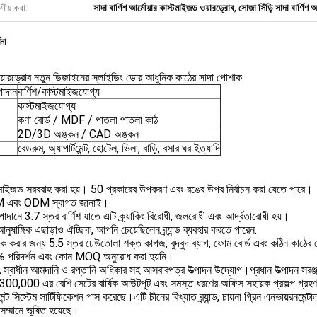
ষণীয় করা:
সাদা বার্ণিশ আর্মোয়ার কাস্টমাইজড ওয়ারড্রোব
,
সোজা সিঁড়ি সাদা বার্ণিশ আ
ণনা
ওয়ারড্রোব নতুন ডিজাইনের স্লাইডিং ডোর আধুনিক কাঠের সাদা পোশাক
াদান
বার্ণিশ/কাস্টমাইজযোগ্য
কাস্টমাইজযোগ্য
কণা বোর্ড / MDF / পাতলা পাতলা কাঠ
2D/3D অঙ্কন / CAD অঙ্কন
বেডরুম, অ্যাপার্টমেন্ট, হোটেল, ভিলা, বাড়ি, বসার ঘর ইত্যাদি
টমাইজড সরবরাহ করা হয়। 50 প্রকারের উপকরণ এবং রঙের উপর নির্বাচন করা যেতে পারে।
 এবং ODM স্বাগত জানাই।
াদানে 3.7 স্তর বার্ণিশ যাতে এটি ক্র্যাকিং বিরোধী, জলরোধী এবং আর্দ্রতারোধী হয়।
আনুষাঙ্গিক এছাড়াও ঐচ্ছিক, আপনি চেয়েছিলেন ব্র্যান্ড ব্যবহার করতে পারেন.
যাক করার জন্য 5.5 স্তর ঢেউতোলা শক্ত কাগজ, বুদ্বুদ ব্যাগ, ফোম বোর্ড এবং কঠিন কাঠের
 পরিদর্শন এবং কোন MOQ অনুরোধ করা হয়নি।
্বাধীন আমদানি ও রপ্তানি অধিকার সহ আসবাবপত্র উত্পাদন উদ্যোগ।প্রধান উত্পাদন সরঞ্জ
র 300,000 এর বেশি সেটের বার্ষিক আউটপুট এবং সমস্ত ধরণের অফিস সহায়ক প্রকল্প গ্রহণ 
েন্ট সিস্টেম সার্টিফিকেশন পাস করেছে।এটি চীনের বিখ্যাত ব্র্যান্ড, চায়না গ্রিন এনভায়রনমেন
সম্মানে ভূষিত হয়েছে।