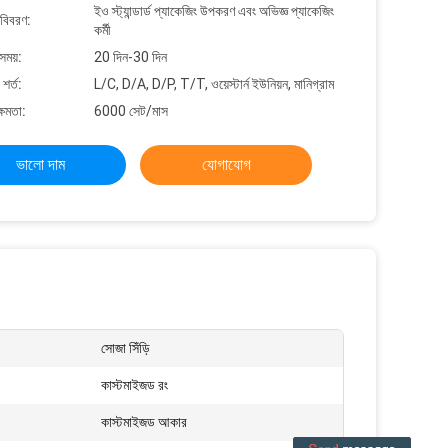
ইও স্ট্যান্ডার্ড প্যাকেজিং উপকরণ এবং অভিজ্ঞ প্যাকেজিং
 বিবরণ:
কর্মী
সময়:
20 দিন-30 দিন
শর্ত:
L/C, D/A, D/P, T/T, ওয়েস্টার্ন ইউনিয়ন, মানিগ্রাম
্ষমতা:
6000 সেট/মাস
ভালো দাম
যোগাযোগ
সোজা সিঁড়ি
কাস্টমাইজড রং
কাস্টমাইজড আকার