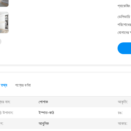
প্যাকেজিং
ডেলিভারি 
পরিশোধের 
যোগানের ক
 তথ্য
পণ্যের বর্ণনা
যের নাম:
পোশাক
আকৃতি:
ড়ি উপাদান:
ইস্পাত-কাঠ
রঙ:
ইপ:
আধুনিক
আকার: