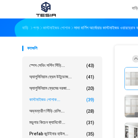
বাড়ি
বাড়ি
পণ্য
কাস্টমাইজড পোশাক
সাদা বার্ণিশ আর্মোয়ার কাস্টমাইজড ওয়ারড্রোব
কতগুলি
স্পেস সেভিং সর্পিল সিঁড়ি...
(43)
অ্যালুমিনিয়াম ফ্রেম উইন্ডোজ...
(41)
অ্যালুমিনিয়াম ফ্রেমের দরজা...
(20)
কাস্টমাইজড পোশাক...
(39)
অভ্যন্তরীণ সিঁড়ি রেলিং...
(28)
মডুলার কিচেন ক্যাবিনেট...
(31)
Prefab কন্টেইনার হাউস...
(35)