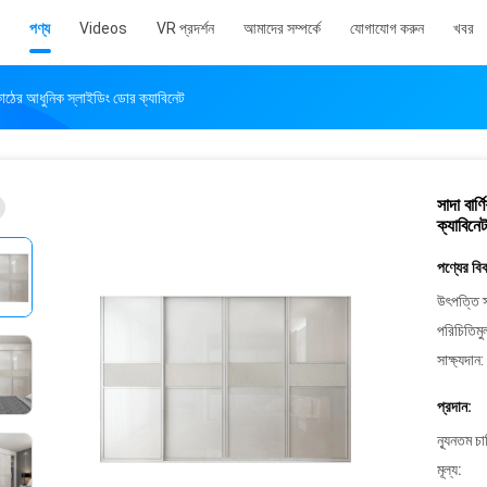
পণ্য
Videos
VR প্রদর্শন
আমাদের সম্পর্কে
যোগাযোগ করুন
খবর
 কাঠের আধুনিক স্লাইডিং ডোর ক্যাবিনেট
সাদা বার
ক্যাবিনেট
পণ্যের বি
উৎপত্তি স
পরিচিতিমু
সাক্ষ্যদান:
প্রদান:
ন্যূনতম চ
মূল্য: