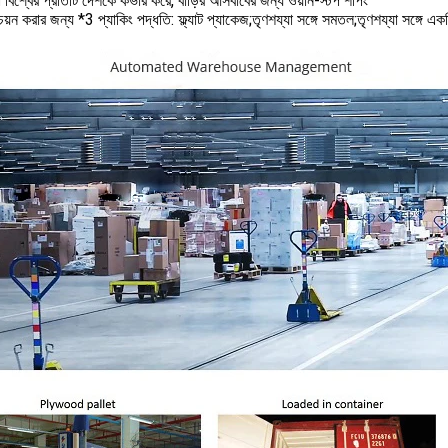
 বিশ্বের প্রতিটি দেশকে কভার করে, বাড়ির আসবাবের জন্য ওয়ান-স্টপ শপিং
়ন করার জন্য *3 প্যাকিং পদ্ধতি: ফ্ল্যাট প্যাকেজ;তৃণশয্যা সঙ্গে সমতল;তৃণশয্যা সঙ্গে এক