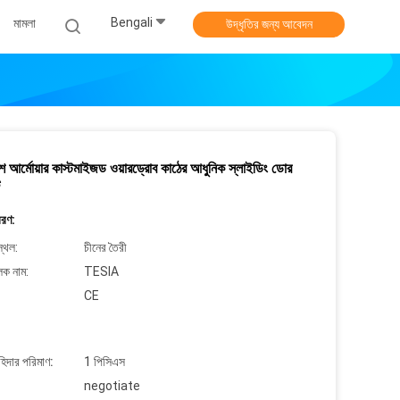
Bengali
মামলা
উদ্ধৃতির জন্য আবেদন
্ণিশ আর্মোয়ার কাস্টমাইজড ওয়ারড্রোব কাঠের আধুনিক স্লাইডিং ডোর
বরণ:
্থল:
চীনের তৈরী
লক নাম:
TESIA
CE
াহিদার পরিমাণ:
1 পিসিএস
negotiate