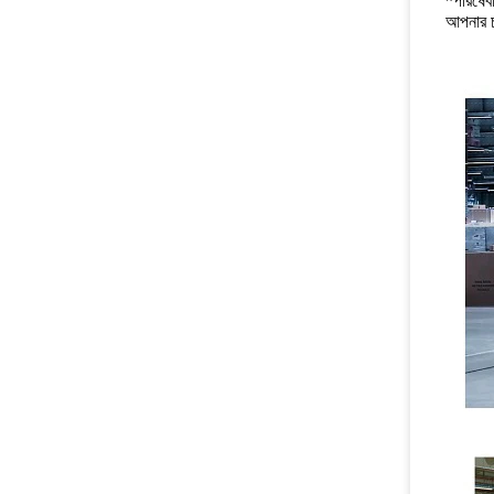
*পরিষেবা
আপনার চয