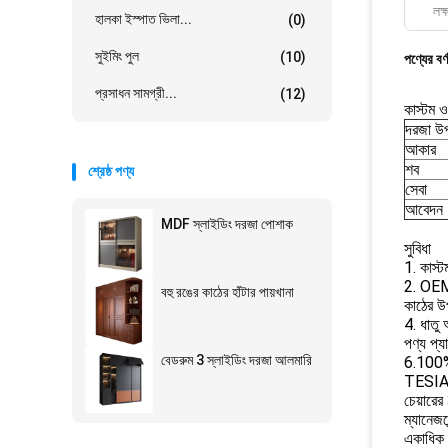
লক্
হালকা ইস্পাত ভিলা...
(0)
সুইমিং পুল
(10)
পণ্যের বর্
প্রসাধন সামগ্রী...
(12)
কাস্টম 
দরজা উপ
আকার
শব
শ্রেষ্ঠ পণ্য
সেবা
আবেদন
MDF স্লাইডিং দরজা পোশাক
সুবিধা
1. কাস্
2. OEM
বহু রঙের কাঠের হাঁটার পায়খানা
কাঠের উপ
4. ধাতু 
পণ্য প্
বেডরুম 3 স্লাইডিং দরজা আলমারি
6.100%
TESIA স
চেয়ারে
ম্যানেজম
একাধিক 